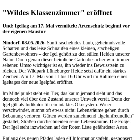
"Wildes Klassenzimmer" eröffnet
Und: Igeltag am 17. Mai vermittelt: Artenschutz beginnt vor
der eigenen Haustür
Nindorf. 08.05.2026.
Sanft raschelndes Laub, geheimnisvolle
Schatten und das leise Schnaufen eines kleinen, stacheligen
Gartenbewohners – der Igel gehört zu den stillen Helden unserer
Natur. Doch genau dieser heimliche Gartenbesucher wird immer
seltener. Umso wichtiger ist es, ihn wieder ins Bewusstsein zu
rücken. Der Wildpark Lüneburger Heide setzt dafür ein starkes
Zeichen: Am 17. Mai von 11 bis 16 Uhr wird im Rahmen eines
Igeltages der neue Igelpfad eröffnet.
Im Mittelpunkt steht ein Tier, das kaum jemand sieht und das
dennoch viel über den Zustand unserer Umwelt verrät. Denn der
Igel gilt als Indikator für ein intaktes Ökosystem. Wo er
verschwindet, stimmt oft etwas nicht: Lebensräume gehen durch
Bebauung verloren, Gärten werden zunehmend „igelunfreundlich“
gestaltet, Straßen durchschneiden seine Lebensräume. Die Folge:
Der Igel steht inzwischen auf der Roten Liste gefährdeter Arten.
Entlang des neuen Pfades laden elf Informationstafeln, gesponsert