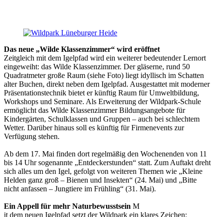
Das neue „Wilde Klassenzimmer“ wird eröffnet
Zeitgleich mit dem Igelpfad wird ein weiterer bedeutender Lernort
eingeweiht: das Wilde Klassenzimmer. Der gläserne, rund 50
Quadratmeter große Raum (siehe Foto) liegt idyllisch im Schatten
alter Buchen, direkt neben dem Igelpfad. Ausgestattet mit moderner
Präsentationstechnik bietet er künftig Raum für Umweltbildung,
Workshops und Seminare. Als Erweiterung der Wildpark-Schule
ermöglicht das Wilde Klassenzimmer Bildungsangebote für
Kindergärten, Schulklassen und Gruppen – auch bei schlechtem
Wetter. Darüber hinaus soll es künftig für Firmenevents zur
Verfügung stehen.
Ab dem 17. Mai finden dort regelmäßig den Wochenenden von 11
bis 14 Uhr sogenannte „Entdeckerstunden“ statt. Zum Auftakt dreht
sich alles um den Igel, gefolgt von weiteren Themen wie „Kleine
Helden ganz groß – Bienen und Insekten“ (24. Mai) und „Bitte
nicht anfassen – Jungtiere im Frühling“ (31. Mai).
Ein Appell für mehr Naturbewusstsein
M
it dem neuen Igelpfad setzt der Wildpark ein klares Zeichen: